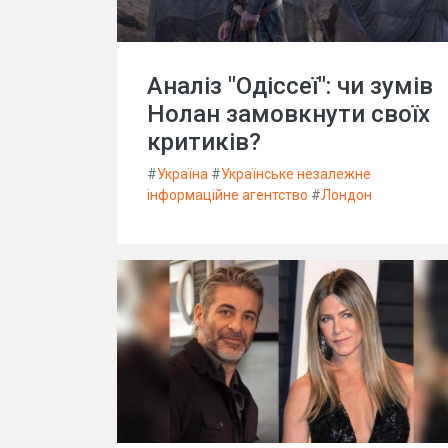
Аналіз "Одіссеї": чи зумів
Нолан замовкнути своїх
критиків?
#
Україна
#
Українське незалежне
інформаційне агентство
#
Лондон