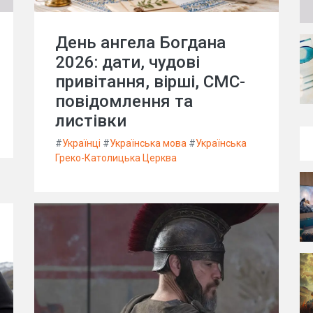
День ангела Богдана
2026: дати, чудові
привітання, вірші, СМС-
повідомлення та
листівки
#
Українці
#
Українська мова
#
Українська
Греко-Католицька Церква