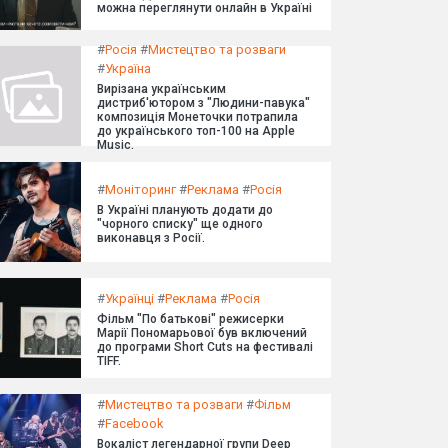
можна переглянути онлайн в Україні
#
Росія
#
Мистецтво та розваги
#
Україна
Вирізана українським
дистриб'ютором з "Людини-павука"
композиція Монеточки потрапила
до українського топ-100 на Apple
Music.
#
Моніторинг
#
Реклама
#
Росія
В Україні планують додати до
"чорного списку" ще одного
виконавця з Росії.
#
Українці
#
Реклама
#
Росія
Фільм "По батькові" режисерки
Марії Пономарьової був включений
до програми Short Cuts на фестивалі
TIFF.
#
Мистецтво та розваги
#
Фільм
#
Facebook
Вокаліст легендарної групи Deep