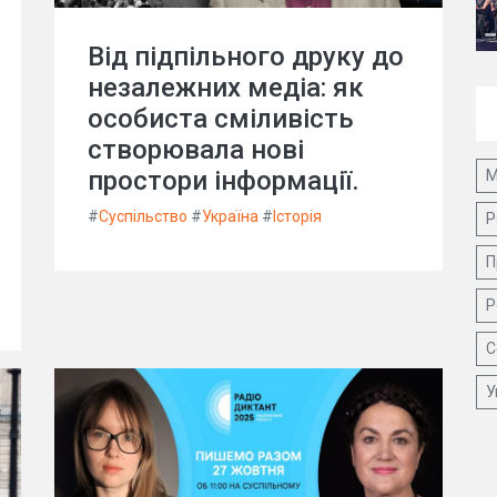
Від підпільного друку до
незалежних медіа: як
особиста сміливість
створювала нові
простори інформації.
М
#
Суспільство
#
Україна
#
Історія
Р
П
Р
С
У