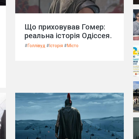
Що приховував Гомер:
реальна історія Одіссея.
#
Голлівуд
#
Історія
#
Місто