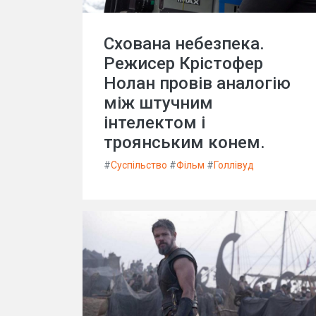
Схована небезпека.
Режисер Крістофер
Нолан провів аналогію
між штучним
інтелектом і
троянським конем.
#
Суспільство
#
Фільм
#
Голлівуд