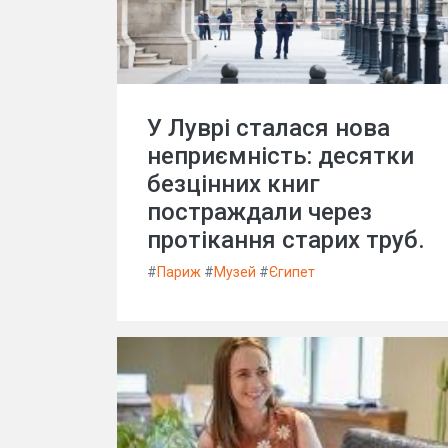
У Луврі сталася нова
неприємність: десятки
безцінних книг
постраждали через
протікання старих труб.
#
Париж
#
Музей
#
Єгипет