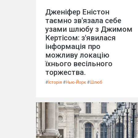
Дженіфер Еністон
таємно зв'язала себе
узами шлюбу з Джимом
Кертісом: з'явилася
інформація про
можливу локацію
їхнього весільного
торжества.
#
Історія
#
Нью-Йорк
#
Шлюб