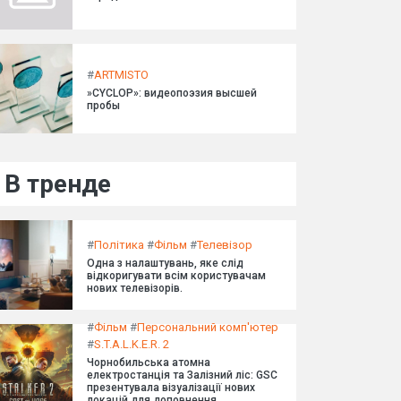
#
ARTMISTO
»CYCLOP»: видеопоэзия высшей
пробы
В тренде
#
Політика
#
Фільм
#
Телевізор
Одна з налаштувань, яке слід
відкоригувати всім користувачам
нових телевізорів.
#
Фільм
#
Персональний комп'ютер
#
S.T.A.L.K.E.R. 2
Чорнобильська атомна
електростанція та Залізний ліс: GSC
презентувала візуалізації нових
локацій для доповнення