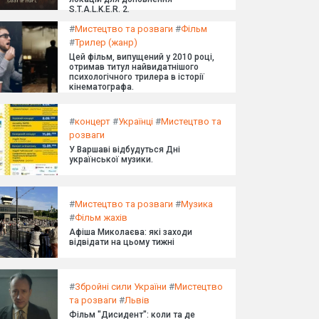
S.T.A.L.K.E.R. 2.
#
Мистецтво та розваги
#
Фільм
#
Трилер (жанр)
Цей фільм, випущений у 2010 році,
отримав титул найвидатнішого
психологічного трилера в історії
кінематографа.
#
концерт
#
Українці
#
Мистецтво та
розваги
У Варшаві відбудуться Дні
української музики.
#
Мистецтво та розваги
#
Музика
#
Фільм жахів
Афіша Миколаєва: які заходи
відвідати на цьому тижні
#
Збройні сили України
#
Мистецтво
та розваги
#
Львів
Фільм "Дисидент": коли та де