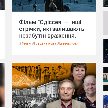
Фільм "Одіссея" – інші
стрічки, які залишають
незабутні враження.
#
Фільм
#
Грецька мова
#
Епічна поезія