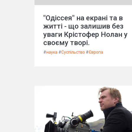
"Одіссея" на екрані та в
житті - що залишив без
уваги Крістофер Нолан у
своєму творі.
#
наука
#
Суспільство
#
Європа