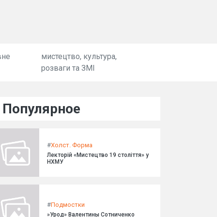
вне
мистецтво, культура,
розваги та ЗМІ
Популярное
#
Холст. Форма
Лекторій «Мистецтво 19 століття» у
НХМУ
#
Подмостки
»Урод» Валентины Сотниченко