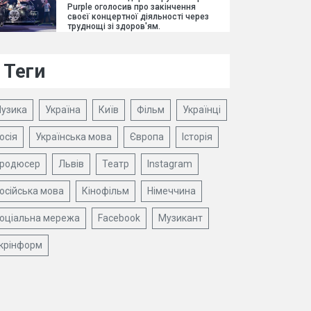
Purple оголосив про закінчення
своєї концертної діяльності через
труднощі зі здоров'ям.
Теги
узика
Україна
Київ
Фільм
Українці
осія
Українська мова
Європа
Історія
родюсер
Львів
Театр
Instagram
осійська мова
Кінофільм
Німеччина
оціальна мережа
Facebook
Музикант
крінформ