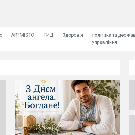
с
ARTMISTO
ГИД
Здоров'я
політика та держа
управління