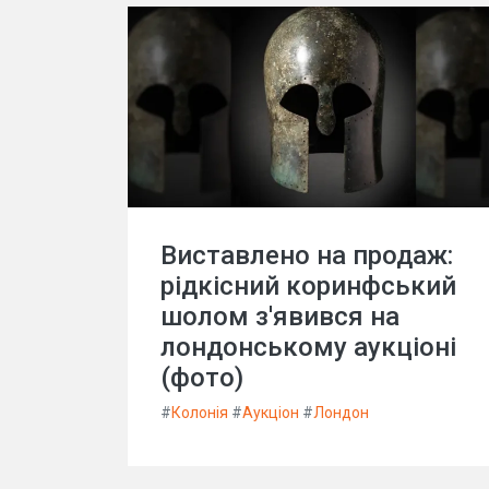
Виставлено на продаж:
рідкісний коринфський
шолом з'явився на
лондонському аукціоні
(фото)
#
Колонія
#
Аукціон
#
Лондон